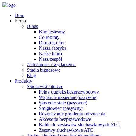
Dom
Firma
O nas
Kim jesteśmy
Co robimy
Dlaczego my
Nasza fabryka
Nasze biuro
Nasz zespół
Aktualności i wydarzenia
Studia biznesowe
Blog
Produkty
Słuchawki lotnicze
Pełny dupleks bezprzewodowy
Wsparcie naziemne (pasywne)
Skrzydło stałe (pasywne)
Śmigłowiec (pasywny)
Rozwiązanie problemu odrzucenia
Akcesoria bezprzewodowe
Kable do zestawów słuchawkowych ATC
Zestawy słuchawkowe ATC
Zestaw słuchawkowy bezprzewodowy