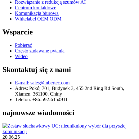
Rozwiązanie z redukcją szumów AI
Centrum kontaktowe
Komunikacja biurowa
Whitelabel OEM ODM
Wsparcie
Pobierać
Często zadawane pytania
Wideo
Skontaktuj się z nami
E-mail: sales@inbertec.com
Adres: Pokój 701, Budynek 3, 455 2nd Ring Rd South,
Xiamen, 361100, Chiny
Telefon: +86-592-6154911
najnowsze wiadomości
20.06.25